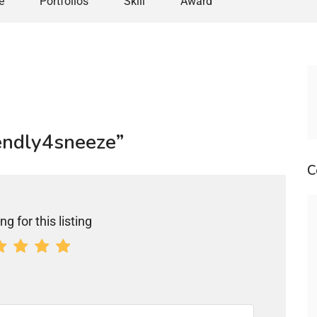
e
Portfolios
Skill
Award
iendly4sneeze”
C
ng for this listing