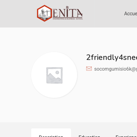
Accue
2friendly4sne
socomgumisio6k@