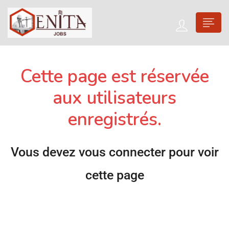
Cette page est réservée
aux utilisateurs
enregistrés.
Vous devez vous connecter pour voir
cette page