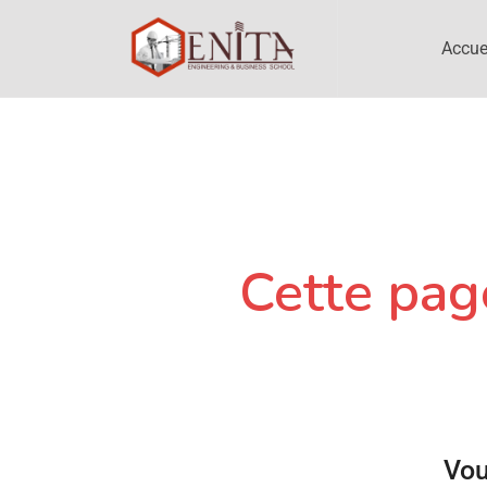
Accue
Cette page
Vou