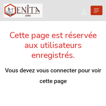
Cette page est réservée
aux utilisateurs
enregistrés.
Vous devez vous connecter pour voir
cette page