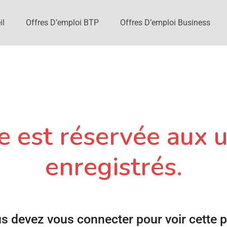
il
Offres D’emploi BTP
Offres D’emploi Business
 est réservée aux u
enregistrés.
s devez vous connecter pour voir cette 