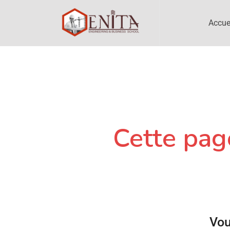
Accue
Cette page
Vou