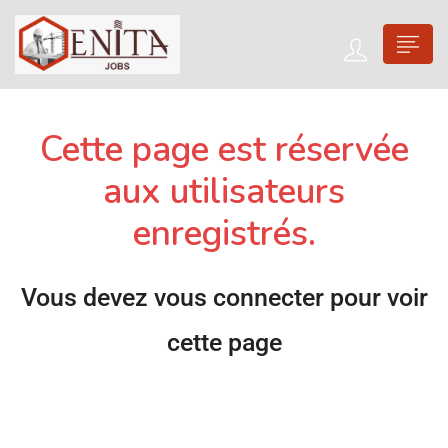
Cette page est réservée
aux utilisateurs
enregistrés.
Vous devez vous connecter pour voir
cette page