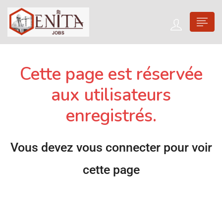
Cette page est réservée
aux utilisateurs
enregistrés.
Vous devez vous connecter pour voir
cette page