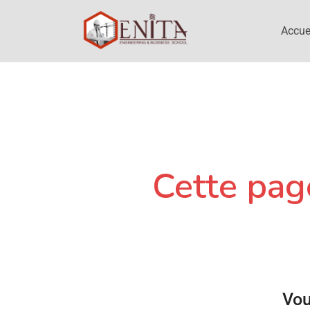
Accue
Cette page
Vou