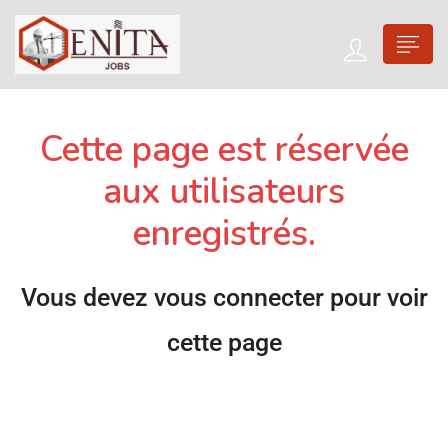
Cette page est réservée
aux utilisateurs
enregistrés.
Vous devez vous connecter pour voir
cette page