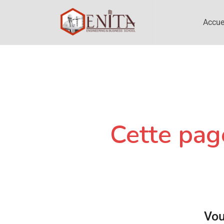
Accue
Cette page
Vou