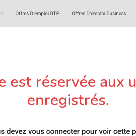
il
Offres D’emploi BTP
Offres D’emploi Business
 est réservée aux u
enregistrés.
s devez vous connecter pour voir cette 