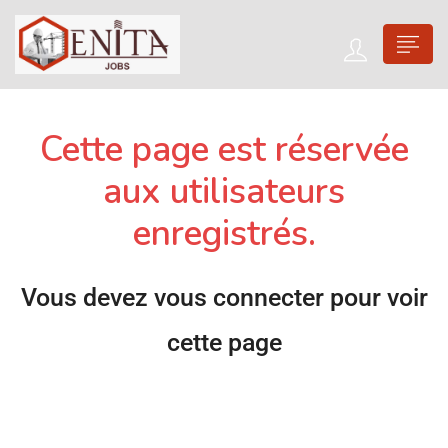
Cette page est réservée
aux utilisateurs
enregistrés.
Vous devez vous connecter pour voir
cette page