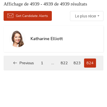
Affichage de
4939
-
4939
de 4939 résultats
Get Candidate Alerts
Le plus récent
Katharine Elliott
Previous
1
…
822
823
824